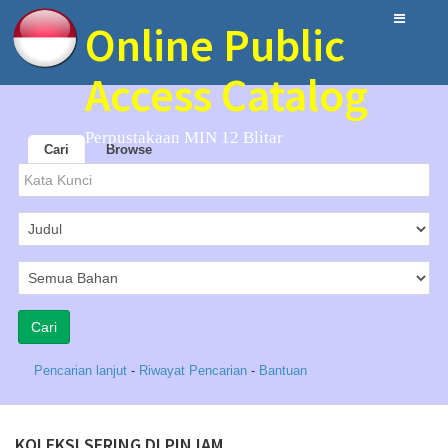
Online Public
Access Catalog
Perpustakaan MIN 12 Blitar
Cari
Browse
Pencarian lanjut
-
Riwayat Pencarian
-
Bantuan
KOLEKSI SERING DI PINJAM